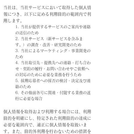
当社は、当社サービスにおいて取得した個⼈情
報につき、以下に定める利⽤⽬的の範囲内で利
⽤します。
1. 当社が提供するサービスのご案内や連絡
の送信のため
2. 当社サービス（新サービスを含みま
す。）の調査・改善・研究開発のため
3. 当社によるマーケティング・事業開発の
ため
4. 当社取引先・提携先への連絡・打ち合わ
せ・契約の履⾏・お問い合わせやご依頼へ
の対応のために必要な業務を⾏うため
5. 採⽤応募者への採否の検討・決定及び連
絡のため
6. その他前各号に関連・付随する業務の遂
⾏に必要な場合
個⼈情報を取得および利⽤する場合には、利⽤
⽬的を明確にし、特定された利⽤⽬的の達成に
必要な範囲内で、適正に個⼈情報を取扱いま
す。また、⽬的外利⽤を⾏わないための措置を